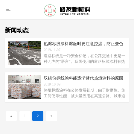
新闻动态
热熔标线涂料熔融时要注意控温，防止变色
2019-11-07
道路标线是一种安全标记，在公路交通中更是一
种无声的“语言”。我国使用的道路标线涂料有热
熔型、水性和常温溶剂型三类。交通安全管理部
门利用道路标线达到加强交通安全管理、减少事
双组份标线涂料能逐渐替代热熔涂料的原因
故和美化城市道路的目的，而醒目
2019-10-09
热熔标线涂料在公路发展初期，由于耐磨性、施
工简便等性能，被大量应用在高速公路、城市道
路中，但随着新型标线品种的出现以及路面的对
标线材料要求的提高，现有的热熔标线涂料在很
多方面都不能满足，比如持续反光性
«
1
2
»